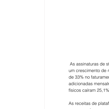
 As assinaturas de streaming atingiram em 2018 a marca de 50 milhões de usuários, com 
um crescimento de 4
de 33% no faturamen
adicionadas mensalm
físicos caíram 25,1
As receitas de plat