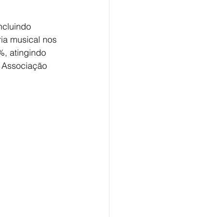
ncluindo 
ria musical nos 
, atingindo 
a Associação 