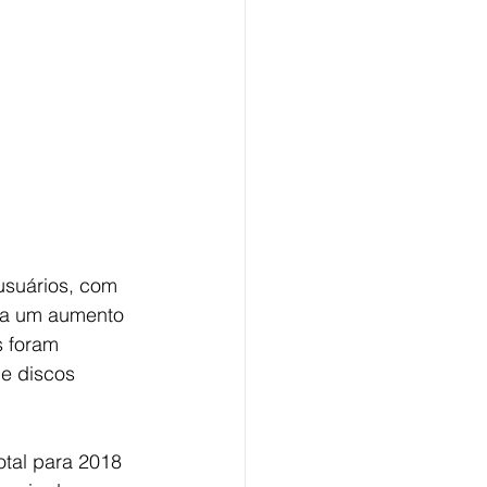
da um aumento 
 foram 
e discos 
otal para 2018 