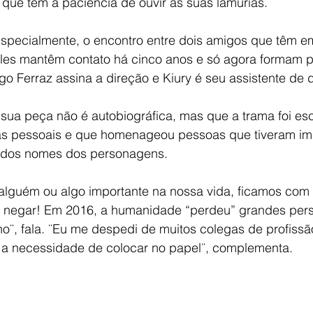
 que tem a paciência de ouvir as suas lamúrias.
especialmente, o encontro entre dois amigos que têm 
 Eles mantêm contato há cinco anos e só agora formam 
rigo Ferraz assina a direção e Kiury é seu assistente de 
sua peça não é autobiográfica, mas que a trama foi escri
as pessoais e que homenageou pessoas que tiveram imp
a dos nomes dos personagens.
lguém ou algo importante na nossa vida, ficamos com
 negar! Em 2016, a humanidade “perdeu” grandes pers
no¨, fala. ¨Eu me despedi de muitos colegas de profiss
 a necessidade de colocar no papel¨, complementa.