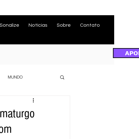
Sonalize
Notícias
Sobre
Contato
APO
MUNDO
ramaturgo
com