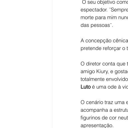
 O seu objetivo como dramaturgo é valorizar a poesia dos diálogos e assim tocar o 
espectador. ¨Sempre f
morte para mim nunca
das pessoas¨.
A concepção cênica d
pretende reforçar o t
O diretor conta que
amigo Kiury, e gosta
totalmente envolvid
Luto
 é uma ode à vid
O cenário traz uma 
acompanha a estrutu
figurinos de cor neu
apresentação.