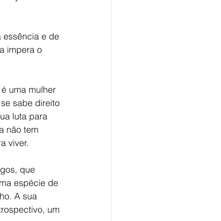
 essência e de 
a impera o 
a é uma mulher 
e sabe direito 
ua luta para 
a não tem 
 viver.
igos, que 
 uma espécie de 
ho. A sua 
trospectivo, um 