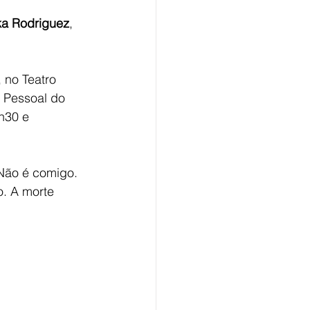
a Rodriguez
, 
 no Teatro 
 Pessoal do 
h30 e 
 Não é comigo. 
. A morte 