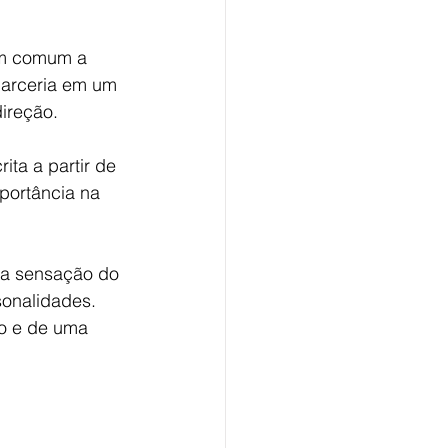
em comum a 
parceria em um 
direção.
ta a partir de 
ortância na 
 a sensação do 
onalidades. 
ão e de uma 