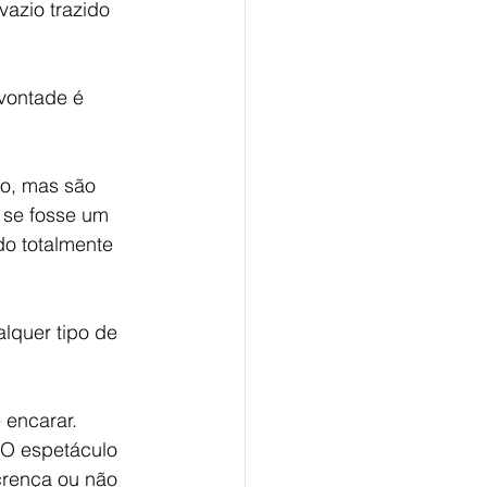
azio trazido 
vontade é 
no, mas são 
 se fosse um 
o totalmente 
lquer tipo de 
 encarar. 
 O espetáculo 
crença ou não 