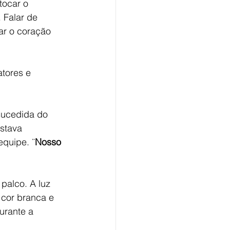
. Falar de 
ar o coração 
tores e 
sucedida do 
estava 
equipe. ¨
Nosso 
palco. A luz 
 cor branca e 
urante a 