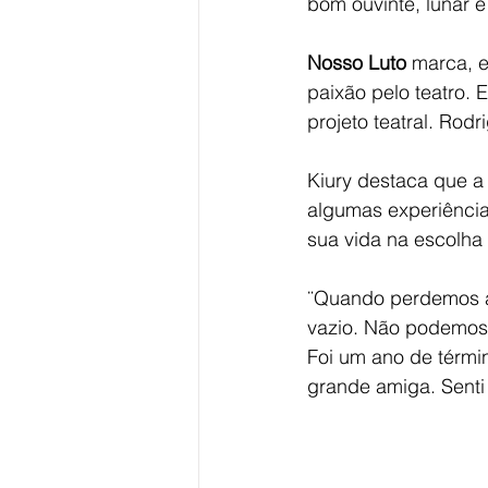
bom ouvinte, lunar e
Nosso Luto
 marca, 
paixão pelo teatro.
projeto teatral. Rod
Kiury destaca que a 
algumas experiênci
sua vida na escolh
¨Quando perdemos a
vazio. Não podemos
Foi um ano de térmi
grande amiga. Senti