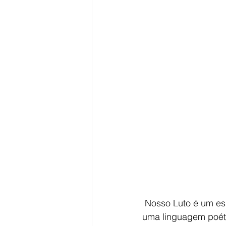
 Nosso Luto é um espetáculo simbólico sobre uma das fases mais difíceis da vida. Com 
uma linguagem poétic