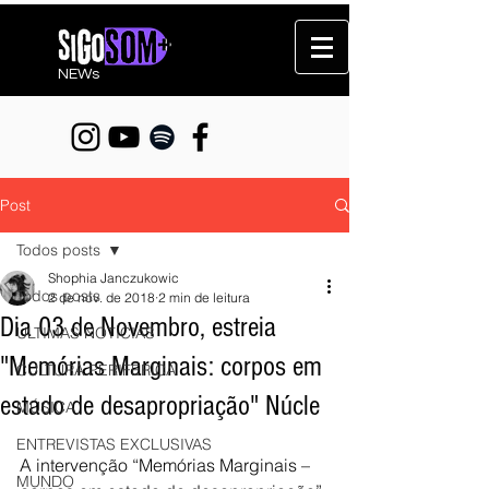
NEWs
Post
Todos posts
Shophia Janczukowic
Todos posts
2 de nov. de 2018
2 min de leitura
Dia 03 de Novembro, estreia
ÚLTIMAS NOTÍCIAS
"Memórias Marginais: corpos em
CULTURA PERIFÉRICA
estado de desapropriação" Núcle
MÚSICA
ENTREVISTAS EXCLUSIVAS
A intervenção “Memórias Marginais – 
MUNDO