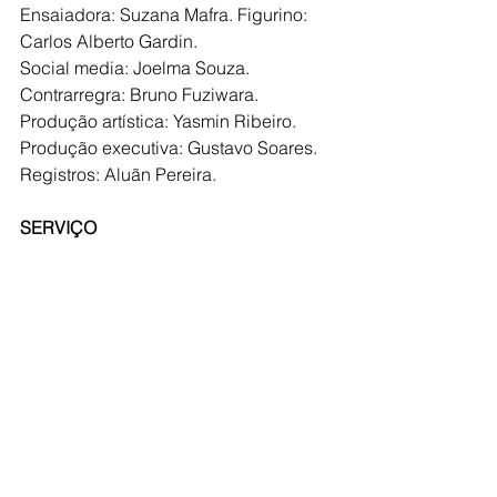
Ensaiadora: Suzana Mafra. Figurino: 
Carlos Alberto Gardin.
Social media: Joelma Souza.
Contrarregra: Bruno Fuziwara.
Produção artística: Yasmin Ribeiro.
Produção executiva: Gustavo Soares.
Registros: Aluãn Pereira.
SERVIÇO 
Estreia "Memórias Marginais: corpos 
em estado de desapropriação". 
Núcleo Ximbra.
Data: 03 de Novembro de 2018.
Horário: 17h30.
Local: Rua Urutu. Rua Urutu – Jardim 
Matarazzo, São Paulo – SP, 03813250.
Duração: 70min.
Classificação: Livre.