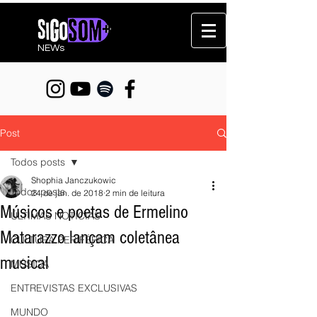
NEWs
Post
Todos posts
Shophia Janczukowic
Todos posts
24 de jan. de 2018
2 min de leitura
Músicos e poetas de Ermelino
ÚLTIMAS NOTÍCIAS
Matarazzo lançam coletânea
CULTURA PERIFÉRICA
musical
MÚSICA
ENTREVISTAS EXCLUSIVAS
MUNDO