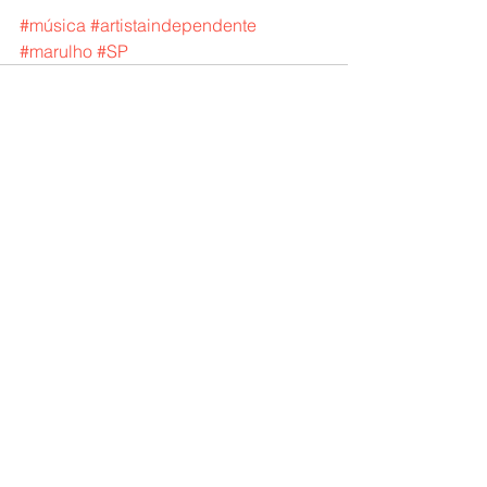
#música
#artistaindependente
#marulho
#SP
Ver tudo
Posts Relacionados