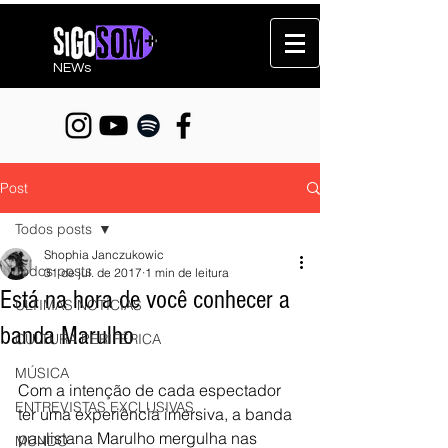
NEWs
Post
Todos posts
Shophia Janczukowic
Todos posts
31 de jul. de 2017
1 min de leitura
Está na hora de você conhecer a
ÚLTIMAS NOTÍCIAS
banda Marulho
CULTURA PERIFÉRICA
MÚSICA
Com a intenção de cada espectador 
ENTREVISTAS EXCLUSIVAS
ter uma experiência imersiva, a banda 
paulistana Marulho mergulha nas 
MUNDO