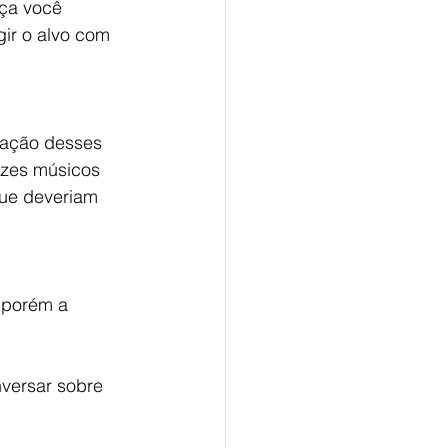
aça você 
ir o alvo com 
gação desses 
ezes músicos 
ue deveriam 
 porém a 
versar sobre 