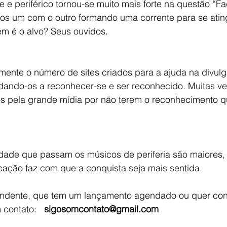
 e periférico tornou-se muito mais forte na questão “F
os um com o outro formando uma corrente para se ating
em é o alvo? Seus ouvidos.
amente o número de sites criados para a ajuda na divul
judando-os a reconhecer-se e ser reconhecido. Muitas v
s pela grande mídia por não terem o reconhecimento q
ldade que passam os músicos de periferia são maiores,
cação faz com que a conquista seja mais sentida.
ndente, que tem um lançamento agendado ou quer con
contato:   
sigosomcontato@gmail.com 