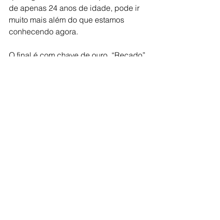
de apenas 24 anos de idade, pode ir 
muito mais além do que estamos 
conhecendo agora.
O final é com chave de ouro, “Recado” 
finaliza com todos dançando ao som 
dos anos 80, com toda beleza e 
ternura. Seu tecno-brega e a mistura 
do pop ganham um brilho único com a 
música curta e que não conseguimos 
ficar parados.
Camila deu um passo grandioso, 
trazendo mais que um simples CD 
com músicas inéditas. Tem potencial e 
pode ser mais um brilho da nova MPB.