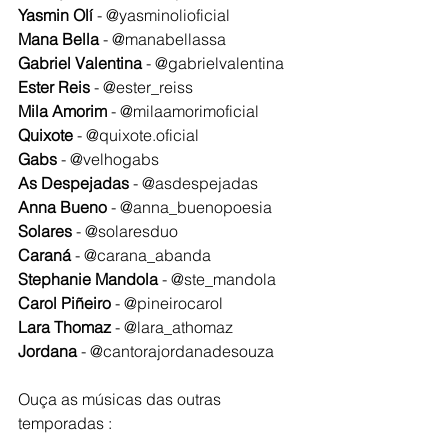
Yasmin Olí 
- @yasminolioficial
Mana Bella
 - @manabellassa 
Gabriel Valentina
 - @gabrielvalentina 
Ester Reis
 - @ester_reiss
Mila Amorim
 - @milaamorimoficial 
Quixote
 - @quixote.oficial 
Gabs
 - @velhogabs 
As Despejadas
 - @asdespejadas 
Anna Bueno
 - @anna_buenopoesia 
Solares
 - @solaresduo
Caraná
 - @carana_abanda 
Stephanie Mandola
 - @ste_mandola 
Carol Piñeiro
 - @pineirocarol 
Lara Thomaz
 - @lara_athomaz 
Jordana
 - @cantorajordanadesouza 
Ouça as músicas das outras 
temporadas :