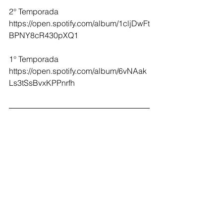
2° Temporada 
https://open.spotify.com/album/1cljDwFt
BPNY8cR430pXQ1 
1° Temporada 
https://open.spotify.com/album/6vNAak
Ls3tSsBvxKPPnrfh 
Ver tudo
Posts Relacionados