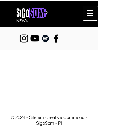
NEWs
202
4
- Site em Creative Commons -
©
SigoSom - PI